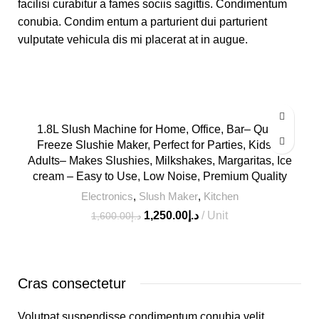
facilisi curabitur a fames sociis sagittis. Condimentum
conubia. Condim entum a parturient dui parturient
vulputate vehicula dis mi placerat at in augue.
-22%
1.8L Slush Machine for Home, Office, Bar– Quick
Freeze Slushie Maker, Perfect for Parties, Kids &
HOT
Adults– Makes Slushies, Milkshakes, Margaritas, Ice
cream – Easy to Use, Low Noise, Premium Quality
Electronics
,
Slush Maker
,
Kitchen
1,250.00
د.إ
Unit
1,600.00
د.إ
Cras consectetur
Volutpat suspendisse condimentum conubia velit