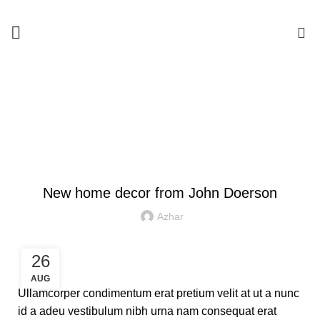
0
Blog
HOME
DECORATION
DECORATION
New home decor from John Doerson
Azhar
26
AUG
Ullamcorper condimentum erat pretium velit at ut a nunc
id a adeu vestibulum nibh urna nam consequat erat